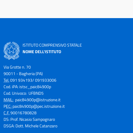
ISTITUTO COMPRENSIVO STATALE
NOME DELL'ISTITUTO
Via Grotte n. 70
90011 - Bagheria (PA)
Tel.
091 934193/ 091933006
Cod. iPA: istsc_paic84900p
Cod. Univoco: UFBND5
MAIL:
paic84900p@istruzione.it
P
EC:
paic84900p@pec.istruzione.it
C.F.
90016780828
DS: Prof. Nicasio Sampognaro
DSGA: Dott. Michele Catanzaro