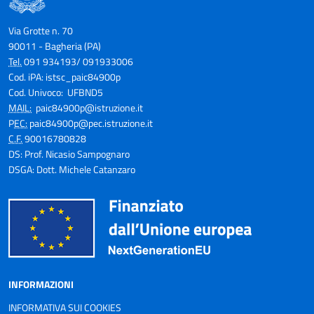
Via Grotte n. 70
90011 - Bagheria (PA)
Tel.
091 934193/ 091933006
Cod. iPA: istsc_paic84900p
Cod. Univoco: UFBND5
MAIL:
paic84900p@istruzione.it
P
EC:
paic84900p@pec.istruzione.it
C.F.
90016780828
DS: Prof. Nicasio Sampognaro
DSGA: Dott. Michele Catanzaro
INFORMAZIONI
INFORMATIVA SUI COOKIES