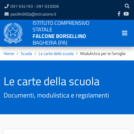
091 934193 - 091 933006
paic84900p@istruzione.it
ISTITUTO COMPRENSIVO
STATALE
FALCONE BORSELLINO
BAGHERIA (PA)
Home
Scuola
Le carte della scuola
Modulistica per le famiglie
Le carte della scuola
Documenti, modulistica e regolamenti